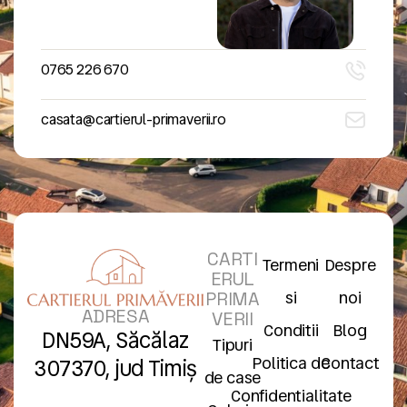
Telefon
0765 226 670
Email
casata@cartierul-primaverii.ro
CARTI
Termeni
Despre
ERUL
si
noi
PRIMA
ADRESA
VERII
Conditii
Blog
DN59A, Săcălaz
Tipuri
Politica de
Contact
307370, jud Timiș
de case
Confidentialitate