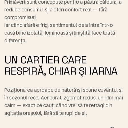
Primăverii sunt concepute pentru a păstra căldura, a
reduce consumul și a oferi confort real — fără
compromisuri.
Iar când afară e frig, sentimentul de a intra într-o
casă bine izolată, luminoasă și liniștită face toată
diferența.
UN CARTIER CARE
RESPIRĂ, CHIAR ȘI IARNA
Poziționarea aproape de natură își spune cuvântul și
în sezonul rece. Aer curat, zgomot redus, un ritm mai
calm — exact ce cauți când vrei să te retragi din
agitația orașului, fără să te rupi de el.