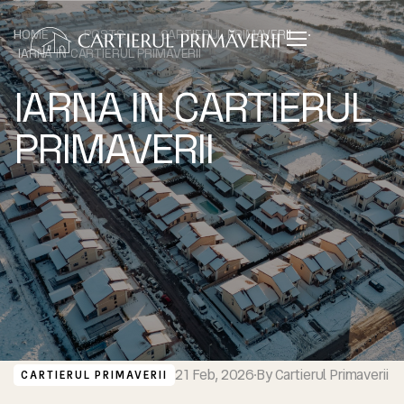
HOME
POSTS
CARTIERUL PRIMAVERII
IARNA IN CARTIERUL PRIMAVERII
IARNA IN CARTIERUL
PRIMAVERII
21 Feb, 2026
By
Cartierul Primaverii
CARTIERUL PRIMAVERII