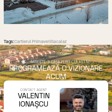
Tags:
Cartierul Primaverii
Sacalaz
GĂSEȘTE-ȚI CASA PERFECTĂ ASTĂZI
PROGRAMEAZĂ O VIZIONARE
ACUM
CONTACT AGENT
VALENTIN
IONAȘCU